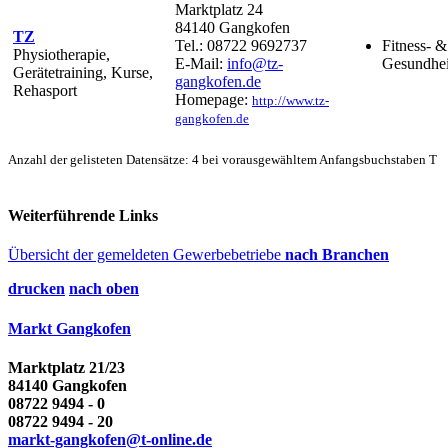
Marktplatz 24
84140 Gangkofen
TZ
Tel.: 08722 9692737
Fitness- &
Physiotherapie,
E-Mail:
info@tz-
Gesundhei
Gerätetraining, Kurse,
gangkofen.de
Rehasport
Homepage:
http://www.tz-
gangkofen.de
Anzahl der gelisteten Datensätze: 4 bei vorausgewähltem Anfangsbuchstaben T
Weiterführende Links
Übersicht der gemeldeten Gewerbebetriebe
nach Branchen
drucken
nach oben
Markt Gangkofen
Marktplatz 21/23
84140 Gangkofen
08722 9494 - 0
08722 9494 - 20
markt-gangkofen@t-online.de