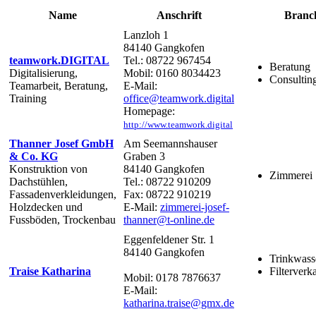
Name
Anschrift
Branc
Lanzloh 1
84140 Gangkofen
teamwork.DIGITAL
Tel.: 08722 967454
Beratung
Digitalisierung,
Mobil: 0160 8034423
Consultin
Teamarbeit, Beratung,
E-Mail:
Training
office@teamwork.digital
Homepage:
http://www.teamwork.digital
Thanner Josef GmbH
Am Seemannshauser
& Co. KG
Graben 3
Konstruktion von
84140 Gangkofen
Zimmerei
Dachstühlen,
Tel.: 08722 910209
Fassadenverkleidungen,
Fax: 08722 910219
Holzdecken und
E-Mail:
zimmerei-josef-
Fussböden, Trockenbau
thanner@t-online.de
Eggenfeldener Str. 1
84140 Gangkofen
Trinkwass
Traise Katharina
Filterverk
Mobil: 0178 7876637
E-Mail:
katharina.traise@gmx.de