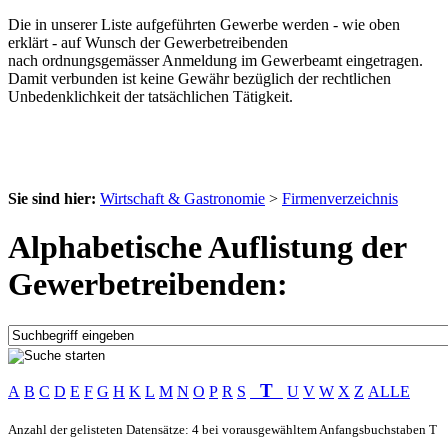
Die in unserer Liste aufgeführten Gewerbe werden - wie oben
erklärt - auf Wunsch der Gewerbetreibenden
nach ordnungsgemässer Anmeldung im Gewerbeamt eingetragen.
Damit verbunden ist keine Gewähr bezüglich der rechtlichen
Unbedenklichkeit der tatsächlichen Tätigkeit.
Sie sind hier:
Wirtschaft & Gastronomie
>
Firmenverzeichnis
Alphabetische Auflistung der
Gewerbetreibenden:
T
A
B
C
D
E
F
G
H
K
L
M
N
O
P
R
S
U
V
W
X
Z
ALLE
Anzahl der gelisteten Datensätze: 4 bei vorausgewähltem Anfangsbuchstaben T