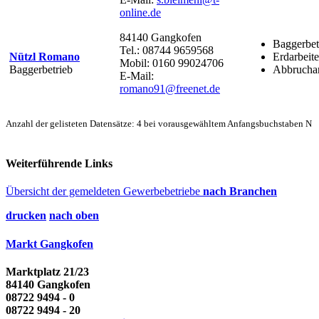
online.de
84140 Gangkofen
Baggerbet
Tel.: 08744 9659568
Nützl Romano
Erdarbeit
Mobil: 0160 99024706
Baggerbetrieb
Abbruchar
E-Mail:
romano91@freenet.de
Anzahl der gelisteten Datensätze: 4 bei vorausgewähltem Anfangsbuchstaben N
Weiterführende Links
Übersicht der gemeldeten Gewerbebetriebe
nach Branchen
drucken
nach oben
Markt Gangkofen
Marktplatz 21/23
84140 Gangkofen
08722 9494 - 0
08722 9494 - 20