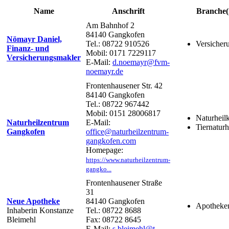
Name
Anschrift
Branche(
Am Bahnhof 2
84140 Gangkofen
Nömayr Daniel,
Tel.: 08722 910526
Versicher
Finanz- und
Mobil: 0171 7229117
Versicherungsmakler
E-Mail:
d.noemayr@fvm-
noemayr.de
Frontenhausener Str. 42
84140 Gangkofen
Tel.: 08722 967442
Mobil: 0151 28006817
Naturheil
Naturheilzentrum
E-Mail:
Tiernatur
Gangkofen
office@naturheilzentrum-
gangkofen.com
Homepage:
https://www.naturheilzentrum-
gangko...
Frontenhausener Straße
31
Neue Apotheke
84140 Gangkofen
Apotheke
Inhaberin Konstanze
Tel.: 08722 8688
Bleimehl
Fax: 08722 8645
E-Mail:
s.bleimehl@t-