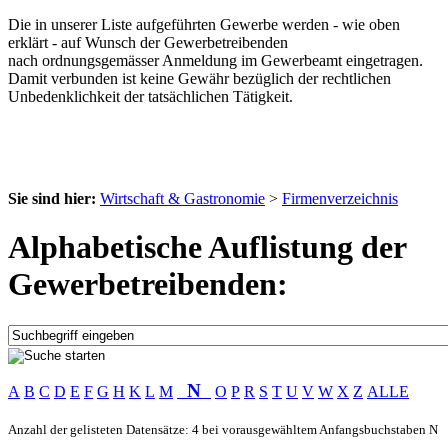
Die in unserer Liste aufgeführten Gewerbe werden - wie oben
erklärt - auf Wunsch der Gewerbetreibenden
nach ordnungsgemässer Anmeldung im Gewerbeamt eingetragen.
Damit verbunden ist keine Gewähr bezüglich der rechtlichen
Unbedenklichkeit der tatsächlichen Tätigkeit.
Sie sind hier:
Wirtschaft & Gastronomie
>
Firmenverzeichnis
Alphabetische Auflistung der
Gewerbetreibenden:
N
A
B
C
D
E
F
G
H
K
L
M
O
P
R
S
T
U
V
W
X
Z
ALLE
Anzahl der gelisteten Datensätze: 4 bei vorausgewähltem Anfangsbuchstaben N