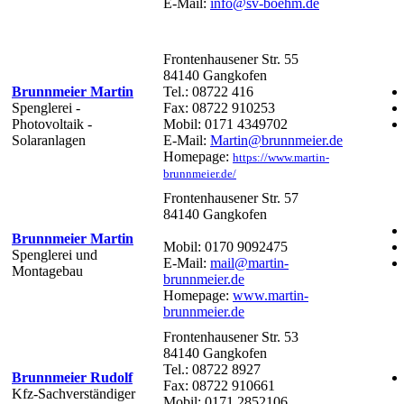
E-Mail:
info@sv-boehm.de
Frontenhausener Str. 55
84140 Gangkofen
Brunnmeier Martin
Tel.: 08722 416
Spenglerei -
Fax: 08722 910253
Photovoltaik -
Mobil: 0171 4349702
Solaranlagen
E-Mail:
Martin@brunnmeier.de
Homepage:
https://www.martin-
brunnmeier.de/
Frontenhausener Str. 57
84140 Gangkofen
Brunnmeier Martin
Mobil: 0170 9092475
Spenglerei und
E-Mail:
mail@martin-
Montagebau
brunnmeier.de
Homepage:
www.martin-
brunnmeier.de
Frontenhausener Str. 53
84140 Gangkofen
Tel.: 08722 8927
Brunnmeier Rudolf
Fax: 08722 910661
Kfz-Sachverständiger
Mobil: 0171 2852106