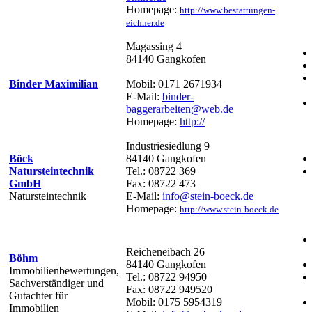
Homepage:
http://www.bestattungen-
eichner.de
Magassing 4
84140 Gangkofen
Binder Maximilian
Mobil: 0171 2671934
E-Mail:
binder-
baggerarbeiten@web.de
Homepage:
http://
Industriesiedlung 9
Böck
84140 Gangkofen
Natursteintechnik
Tel.: 08722 369
GmbH
Fax: 08722 473
Natursteintechnik
E-Mail:
info@stein-boeck.de
Homepage:
http://www.stein-boeck.de
Reicheneibach 26
Böhm
84140 Gangkofen
Immobilienbewertungen,
Tel.: 08722 94950
Sachverständiger und
Fax: 08722 949520
Gutachter für
Mobil: 0175 5954319
Immobilien