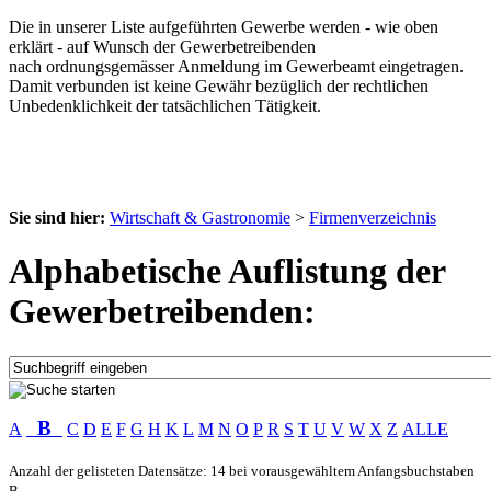
Die in unserer Liste aufgeführten Gewerbe werden - wie oben
erklärt - auf Wunsch der Gewerbetreibenden
nach ordnungsgemässer Anmeldung im Gewerbeamt eingetragen.
Damit verbunden ist keine Gewähr bezüglich der rechtlichen
Unbedenklichkeit der tatsächlichen Tätigkeit.
Sie sind hier:
Wirtschaft & Gastronomie
>
Firmenverzeichnis
Alphabetische Auflistung der
Gewerbetreibenden:
B
A
C
D
E
F
G
H
K
L
M
N
O
P
R
S
T
U
V
W
X
Z
ALLE
Anzahl der gelisteten Datensätze: 14 bei vorausgewähltem Anfangsbuchstaben
B