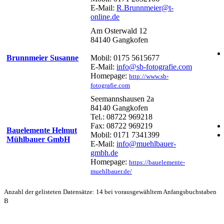
E-Mail:
R.Brunnmeier@t-
online.de
Am Osterwald 12
84140 Gangkofen
Brunnmeier Susanne
Mobil: 0175 5615677
E-Mail:
info@sb-fotografie.com
Homepage:
http://www.sb-
fotografie.com
Seemannshausen 2a
84140 Gangkofen
Tel.: 08722 969218
Fax: 08722 969219
Bauelemente Helmut
Mobil: 0171 7341399
Mühlbauer GmbH
E-Mail:
info@muehlbauer-
gmbh.de
Homepage:
https://bauelemente-
muehlbauer.de/
Anzahl der gelisteten Datensätze: 14 bei vorausgewähltem Anfangsbuchstaben
B