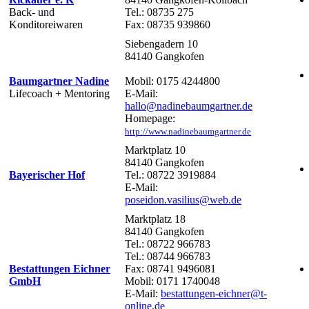
Back- und
Tel.: 08735 275
Konditoreiwaren
Fax: 08735 939860
Siebengadern 10
84140 Gangkofen
Baumgartner Nadine
Mobil: 0175 4244800
Lifecoach + Mentoring
E-Mail:
hallo@nadinebaumgartner.de
Homepage:
http://www.nadinebaumgartner.de
Marktplatz 10
84140 Gangkofen
Bayerischer Hof
Tel.: 08722 3919884
E-Mail:
poseidon.vasilius@web.de
Marktplatz 18
84140 Gangkofen
Tel.: 08722 966783
Tel.: 08744 966783
Bestattungen Eichner
Fax: 08741 9496081
GmbH
Mobil: 0171 1740048
E-Mail:
bestattungen-eichner@t-
online.de