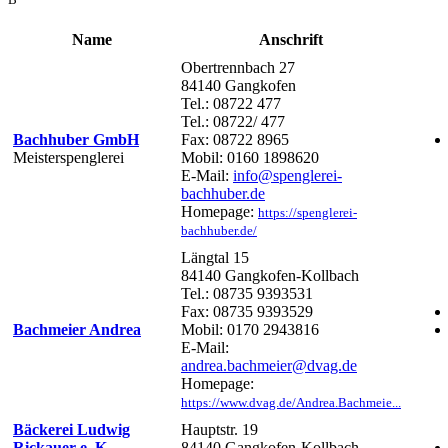
Name
Anschrift
Obertrennbach 27
84140 Gangkofen
Tel.: 08722 477
Tel.: 08722/ 477
Bachhuber GmbH
Fax: 08722 8965
Meisterspenglerei
Mobil: 0160 1898620
E-Mail:
info@spenglerei-
bachhuber.de
Homepage:
https://spenglerei-
bachhuber.de/
Längtal 15
84140 Gangkofen-Kollbach
Tel.: 08735 9393531
Fax: 08735 9393529
Bachmeier Andrea
Mobil: 0170 2943816
E-Mail:
andrea.bachmeier@dvag.de
Homepage:
https://www.dvag.de/Andrea.Bachmeie...
Bäckerei Ludwig
Hauptstr. 19
Rickauer e. K
84140 Gangkofen-Kollbach