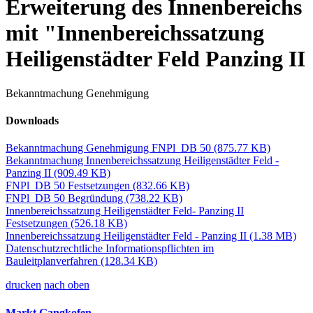
Erweiterung des Innenbereichs
mit "Innenbereichssatzung
Heiligenstädter Feld Panzing II
Bekanntmachung Genehmigung
Downloads
Bekanntmachung Genehmigung FNPl_DB 50
(875.77 KB)
Bekanntmachung Innenbereichssatzung Heiligenstädter Feld -
Panzing II
(909.49 KB)
FNPl_DB 50 Festsetzungen
(832.66 KB)
FNPl_DB 50 Begründung
(738.22 KB)
Innenbereichssatzung Heiligenstädter Feld- Panzing II
Festsetzungen
(526.18 KB)
Innenbereichssatzung Heiligenstädter Feld - Panzing II
(1.38 MB)
Datenschutzrechtliche Informationspflichten im
Bauleitplanverfahren
(128.34 KB)
drucken
nach oben
Markt Gangkofen