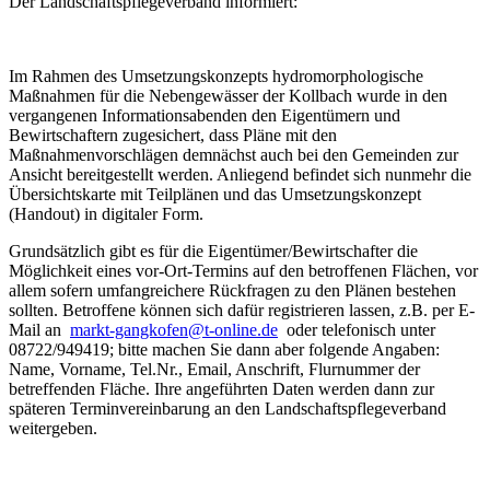
Der Landschaftspflegeverband informiert:
Im Rahmen des Umsetzungskonzepts hydromorphologische
Maßnahmen für die Nebengewässer der Kollbach wurde in den
vergangenen Informationsabenden den Eigentümern und
Bewirtschaftern zugesichert, dass Pläne mit den
Maßnahmenvorschlägen demnächst auch bei den Gemeinden zur
Ansicht bereitgestellt werden. Anliegend befindet sich nunmehr die
Übersichtskarte mit Teilplänen und das Umsetzungskonzept
(Handout) in digitaler Form.
Grundsätzlich gibt es für die Eigentümer/Bewirtschafter die
Möglichkeit eines vor-Ort-Termins auf den betroffenen Flächen, vor
allem sofern umfangreichere Rückfragen zu den Plänen bestehen
sollten. Betroffene können sich dafür registrieren lassen, z.B. per E-
Mail an
markt-gangkofen@t-online.de
oder telefonisch unter
08722/949419; bitte machen Sie dann aber folgende Angaben:
Name, Vorname, Tel.Nr., Email, Anschrift, Flurnummer der
betreffenden Fläche. Ihre angeführten Daten werden dann zur
späteren Terminvereinbarung an den Landschaftspflegeverband
weitergeben.