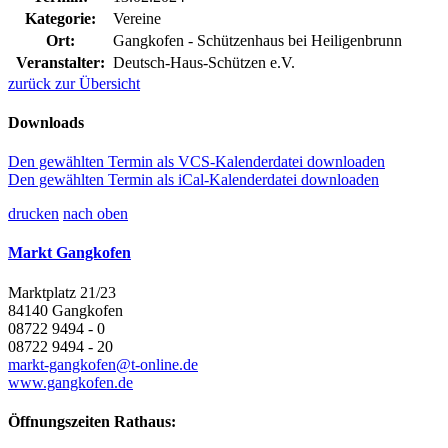
Kategorie:
Vereine
Ort:
Gangkofen - Schützenhaus bei Heiligenbrunn
Veranstalter:
Deutsch-Haus-Schützen e.V.
zurück zur Übersicht
Downloads
Den gewählten Termin als VCS-Kalenderdatei downloaden
Den gewählten Termin als iCal-Kalenderdatei downloaden
drucken
nach oben
Markt Gangkofen
Marktplatz 21/23
84140 Gangkofen
08722 9494 - 0
08722 9494 - 20
markt-gangkofen@t-online.de
www.gangkofen.de
Öffnungszeiten Rathaus: