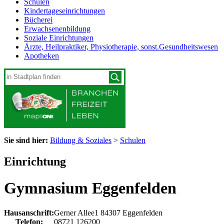
Schulen
Kindertageseinrichtungen
Bücherei
Erwachsenenbildung
Soziale Einrichtungen
Ärzte, Heilpraktiker, Physiotherapie, sonst.Gesundheitswesen
Apotheken
Sie sind hier:
Bildung & Soziales
>
Schulen
Einrichtung
Gymnasium Eggenfelden
Hausanschrift:
Gerner Allee1
84307
Eggenfelden
Telefon:
08721 126200