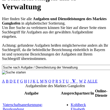
Verwaltung
Hier finden Sie alle
Aufgaben und Dienstleistungen des Marktes
Gangkofen
in alphabetischer Sortierung.
Um Ihre Suche zu verfeinern können Sie hier auf dieser Seite einen
Suchbegriff für Aufgaben aus der gewählten Aufgabenliste
eingeben.
Achtung: gefundene Aufgaben heißen möglicherweise anders als Ihr
Suchbegriff, da die behördliche Bezeichnung einheitlich in Bayern
ist und synonyme Bezeichnungen der Aufgaben mit Ihrem
Suchbegriff übereinstimmen.
V
A
B
D
E
F
G
H
I
J
K
L
M
N
O
P
R
S
T
U
W
Z
ALLE
Aufgabenliste des Marktes Gangkofen
Online-
Aufgabe
Ansprechpartner/in
Dienste
Vaterschaftsanerkennung;
Kohlbeck
Beurkundung
Elisabeth