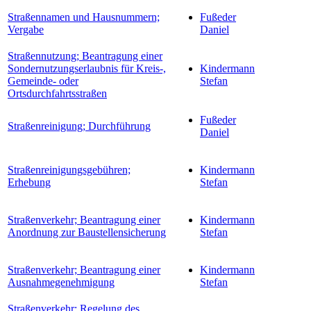
Straßennamen und Hausnummern;
Fußeder
Vergabe
Daniel
Straßennutzung; Beantragung einer
Sondernutzungserlaubnis für Kreis-,
Kindermann
Gemeinde- oder
Stefan
Ortsdurchfahrtsstraßen
Fußeder
Straßenreinigung; Durchführung
Daniel
Straßenreinigungsgebühren;
Kindermann
Erhebung
Stefan
Straßenverkehr; Beantragung einer
Kindermann
Anordnung zur Baustellensicherung
Stefan
Straßenverkehr; Beantragung einer
Kindermann
Ausnahmegenehmigung
Stefan
Straßenverkehr; Regelung des