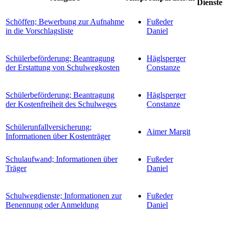
Dienste
Schöffen; Bewerbung zur Aufnahme
Fußeder
in die Vorschlagsliste
Daniel
Schülerbeförderung; Beantragung
Häglsperger
der Erstattung von Schulwegkosten
Constanze
Schülerbeförderung; Beantragung
Häglsperger
der Kostenfreiheit des Schulweges
Constanze
Schülerunfallversicherung;
Aimer Margit
Informationen über Kostenträger
Schulaufwand; Informationen über
Fußeder
Träger
Daniel
Schulwegdienste; Informationen zur
Fußeder
Benennung oder Anmeldung
Daniel