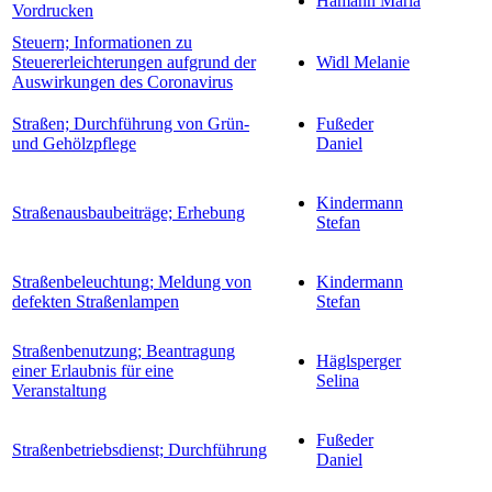
Hamann Maria
Vordrucken
Steuern; Informationen zu
Steuererleichterungen aufgrund der
Widl Melanie
Auswirkungen des Coronavirus
Straßen; Durchführung von Grün-
Fußeder
und Gehölzpflege
Daniel
Kindermann
Straßenausbaubeiträge; Erhebung
Stefan
Straßenbeleuchtung; Meldung von
Kindermann
defekten Straßenlampen
Stefan
Straßenbenutzung; Beantragung
Häglsperger
einer Erlaubnis für eine
Selina
Veranstaltung
Fußeder
Straßenbetriebsdienst; Durchführung
Daniel