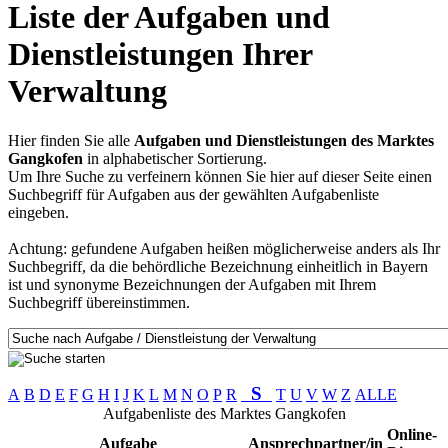
Liste der Aufgaben und
Dienstleistungen Ihrer
Verwaltung
Hier finden Sie alle
Aufgaben und Dienstleistungen des Marktes
Gangkofen
in alphabetischer Sortierung.
Um Ihre Suche zu verfeinern können Sie hier auf dieser Seite einen
Suchbegriff für Aufgaben aus der gewählten Aufgabenliste
eingeben.
Achtung: gefundene Aufgaben heißen möglicherweise anders als Ihr
Suchbegriff, da die behördliche Bezeichnung einheitlich in Bayern
ist und synonyme Bezeichnungen der Aufgaben mit Ihrem
Suchbegriff übereinstimmen.
S
A
B
D
E
F
G
H
I
J
K
L
M
N
O
P
R
T
U
V
W
Z
ALLE
Aufgabenliste des Marktes Gangkofen
Online-
Aufgabe
Ansprechpartner/in