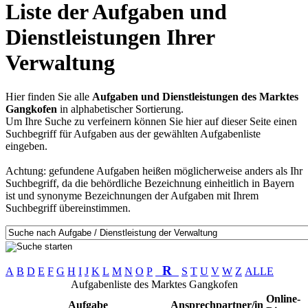
Liste der Aufgaben und
Dienstleistungen Ihrer
Verwaltung
Hier finden Sie alle
Aufgaben und Dienstleistungen des Marktes
Gangkofen
in alphabetischer Sortierung.
Um Ihre Suche zu verfeinern können Sie hier auf dieser Seite einen
Suchbegriff für Aufgaben aus der gewählten Aufgabenliste
eingeben.
Achtung: gefundene Aufgaben heißen möglicherweise anders als Ihr
Suchbegriff, da die behördliche Bezeichnung einheitlich in Bayern
ist und synonyme Bezeichnungen der Aufgaben mit Ihrem
Suchbegriff übereinstimmen.
R
A
B
D
E
F
G
H
I
J
K
L
M
N
O
P
S
T
U
V
W
Z
ALLE
Aufgabenliste des Marktes Gangkofen
Online-
Aufgabe
Ansprechpartner/in