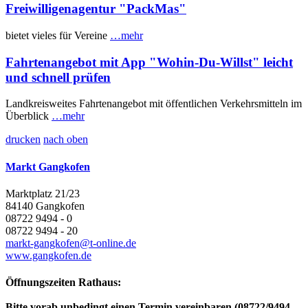
Freiwilligenagentur "PackMas"
bietet vieles für Vereine
…mehr
Fahrtenangebot mit App "Wohin-Du-Willst" leicht
und schnell prüfen
Landkreisweites Fahrtenangebot mit öffentlichen Verkehrsmitteln im
Überblick
…mehr
drucken
nach oben
Markt Gangkofen
Marktplatz 21/23
84140 Gangkofen
08722 9494 - 0
08722 9494 - 20
markt-gangkofen@t-online.de
www.gangkofen.de
Öffnungszeiten Rathaus:
Bitte vorab unbedingt einen Termin vereinbaren (08722/9494-