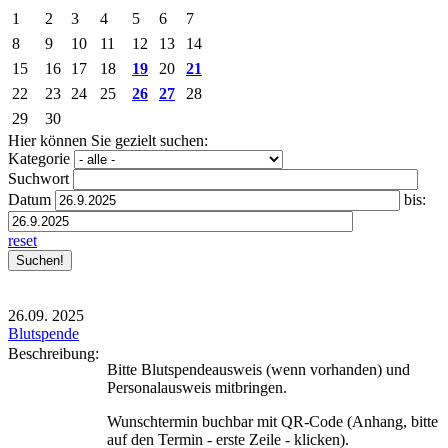
1
2
3
4
5
6
7
8
9
10
11
12
13
14
15
16
17
18
19
20
21
22
23
24
25
26
27
28
29
30
Hier können Sie gezielt suchen:
Kategorie
Suchwort
Datum
bis:
reset
26.09.
2025
Blutspende
Beschreibung:
Bitte Blutspendeausweis (wenn vorhanden) und
Personalausweis mitbringen.
Wunschtermin buchbar mit QR-Code (Anhang, bitte
auf den Termin - erste Zeile - klicken).