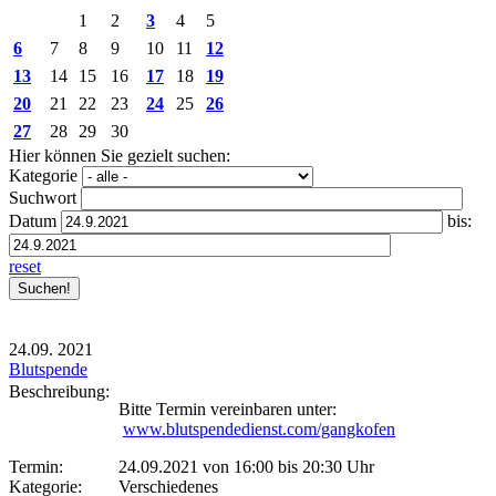
1
2
3
4
5
6
7
8
9
10
11
12
13
14
15
16
17
18
19
20
21
22
23
24
25
26
27
28
29
30
Hier können Sie gezielt suchen:
Kategorie
Suchwort
Datum
bis:
reset
24.09.
2021
Blutspende
Beschreibung:
Bitte Termin vereinbaren unter:
www.blutspendedienst.com/gangkofen
Termin:
24.09.2021 von 16:00
bis 20:30 Uhr
Kategorie:
Verschiedenes