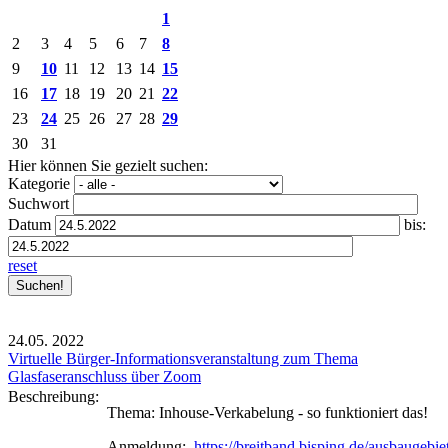
1
2
3
4
5
6
7
8
9
10
11
12
13
14
15
16
17
18
19
20
21
22
23
24
25
26
27
28
29
30
31
Hier können Sie gezielt suchen:
Kategorie
Suchwort
Datum
bis:
reset
24.05.
2022
Virtuelle Bürger-Informationsveranstaltung zum Thema
Glasfaseranschluss über Zoom
Beschreibung:
Thema: Inhouse-Verkabelung - so funktioniert das!
Anmeldung:
https://breitband.bisping.de/ausbaugebiet