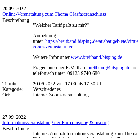
20.09.
2022
Online-Veranstaltung zum Thema Glasfaseranschluss
Beschreibung:
"Welcher Tarif paßt zu mir?"
Anmeldung
unter
https://breitband.bisping.de/ausbaugebiete/virtue
zoom-veranstaltungen
Weitere Infor unter
www.breitband.bisping.de
Fragen auch per E-Mail an
breitband@bisping.de
od
telefonisch unter 09123 9740-680
Termin:
20.09.2022 von 17:00
bis 17:30 Uhr
Kategorie:
Verschiedenes
Ort:
Interne, Zoom-Veranstaltung
27.09.
2022
Informationsveranstaltung der Firma bisping & bisping
Beschreibung:
Internet-Zoom-Informationsveranstaltung zum Thema