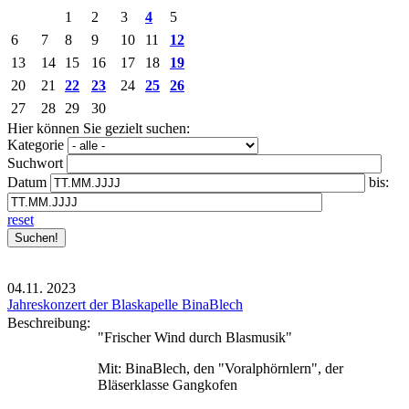
1
2
3
4
5
6
7
8
9
10
11
12
13
14
15
16
17
18
19
20
21
22
23
24
25
26
27
28
29
30
Hier können Sie gezielt suchen:
Kategorie
Suchwort
Datum
bis:
reset
04.11.
2023
Jahreskonzert der Blaskapelle BinaBlech
Beschreibung:
"Frischer Wind durch Blasmusik"
Mit: BinaBlech, den "Voralphörnlern", der
Bläserklasse Gangkofen