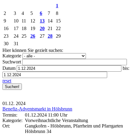
1
2
3
4
5
6
7
8
9
10
11
12
13
14
15
16
17
18
19
20
21
22
23
24
25
26
27
28
29
30
31
Hier können Sie gezielt suchen:
Kategorie
Suchwort
Datum
bis:
reset
01.12.
2024
Benefiz-Adventsmarkt in Hölsbrunn
Termin:
01.12.2024 11:00 Uhr
Kategorie:
Vorweihnachtliche Veranstaltung
Ort:
Gangkofen - Hölsbrunn, Pfarrheim und Pfarrgarten
Hölsbrunn 34