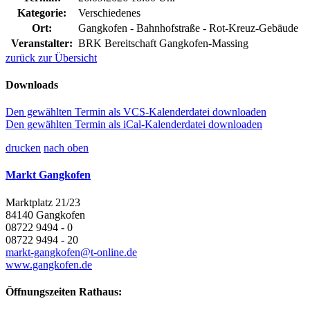
Kategorie:
Verschiedenes
Ort:
Gangkofen - Bahnhofstraße - Rot-Kreuz-Gebäude
Veranstalter:
BRK Bereitschaft Gangkofen-Massing
zurück zur Übersicht
Downloads
Den gewählten Termin als VCS-Kalenderdatei downloaden
Den gewählten Termin als iCal-Kalenderdatei downloaden
drucken
nach oben
Markt Gangkofen
Marktplatz 21/23
84140 Gangkofen
08722 9494 - 0
08722 9494 - 20
markt-gangkofen@t-online.de
www.gangkofen.de
Öffnungszeiten Rathaus: