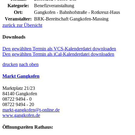
Kategorie:
Benefizveranstaltung
Ort:
Gangkofen - Bahnhofstraße - Rotkreuz-Haus
Veranstalter:
BRK-Bereitschaft Gangkofen-Massing
zurück zur Übersicht
Downloads
Den gewählten Termin als VCS-Kalenderdatei downloaden
Den gewählten Termin als iCal-Kalenderdatei downloaden
drucken
nach oben
Markt Gangkofen
Marktplatz 21/23
84140 Gangkofen
08722 9494 - 0
08722 9494 - 20
markt-gangkofen@t-online.de
www.gangkofen.de
Öffnungszeiten Rathaus: