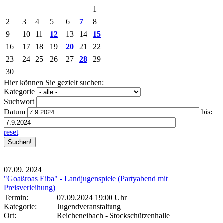
1
2
3
4
5
6
7
8
9
10
11
12
13
14
15
16
17
18
19
20
21
22
23
24
25
26
27
28
29
30
Hier können Sie gezielt suchen:
Kategorie
Suchwort
Datum
bis:
reset
07.09.
2024
"Goaßroas Eiba" - Landjugenspiele (Partyabend mit
Preisverleihung)
Termin:
07.09.2024 19:00 Uhr
Kategorie:
Jugendveranstaltung
Ort:
Reicheneibach - Stockschützenhalle