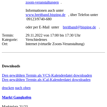
zoom-veranstaltungen
.
Informationen auch unter
www.breitband.bisping.de
, über Telefon unter
09123/9740-680
oder per E-Mail unter
breitband@bisping.de
.
Termin:
29.11.2022 von 17:00
bis 17:30 Uhr
Kategorie:
Verschiedenes
Ort:
Internet (virtuelle Zoom-Veranstaltung)
Downloads
Den gewählten Termin als VCS-Kalenderdatei downloaden
Den gewählten Termin als iCal-Kalenderdatei downloaden
drucken
nach oben
Markt Gangkofen
Marktplatz 21/23