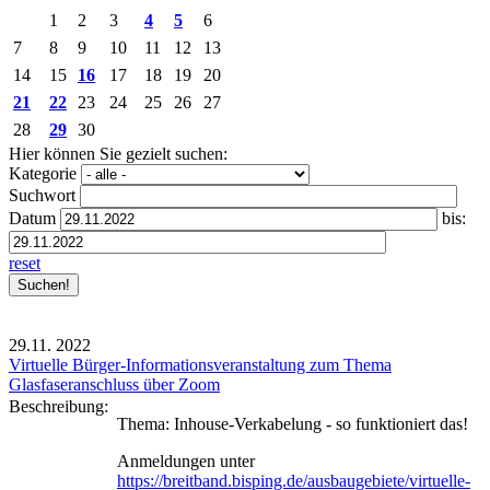
1
2
3
4
5
6
7
8
9
10
11
12
13
14
15
16
17
18
19
20
21
22
23
24
25
26
27
28
29
30
Hier können Sie gezielt suchen:
Kategorie
Suchwort
Datum
bis:
reset
29.11.
2022
Virtuelle Bürger-Informationsveranstaltung zum Thema
Glasfaseranschluss über Zoom
Beschreibung:
Thema: Inhouse-Verkabelung - so funktioniert das!
Anmeldungen unter
https://breitband.bisping.de/ausbaugebiete/virtuelle-