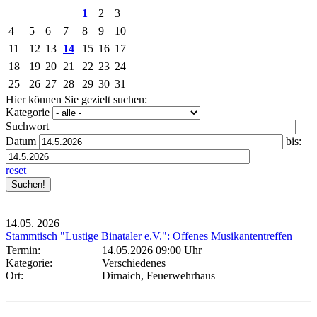
1
2
3
4
5
6
7
8
9
10
11
12
13
14
15
16
17
18
19
20
21
22
23
24
25
26
27
28
29
30
31
Hier können Sie gezielt suchen:
Kategorie
Suchwort
Datum
bis:
reset
14.05.
2026
Stammtisch "Lustige Binataler e.V.": Offenes Musikantentreffen
Termin:
14.05.2026 09:00 Uhr
Kategorie:
Verschiedenes
Ort:
Dirnaich, Feuerwehrhaus