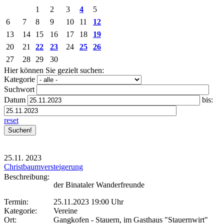
1
2
3
4
5
6
7
8
9
10
11
12
13
14
15
16
17
18
19
20
21
22
23
24
25
26
27
28
29
30
Hier können Sie gezielt suchen:
Kategorie
Suchwort
Datum
bis:
reset
25.11.
2023
Christbaumversteigerung
Beschreibung:
der Binataler Wanderfreunde
Termin:
25.11.2023 19:00 Uhr
Kategorie:
Vereine
Ort:
Gangkofen - Stauern, im Gasthaus "Stauernwirt"